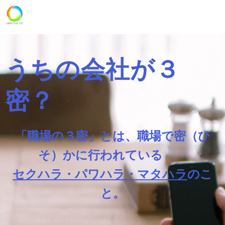
うちの会社が３
密？
「職場の３密」とは、職場で密（ひ
そ）かに行われている
セクハラ・パワハラ・マタハラ
のこ
と。