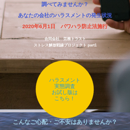
調べてみませんか？
あなたの会社のハラスメントの発生状況
2020年6月1日 パワハラ防止法施行
合同会社 労務トラスト
ストレス解放戦線プロジェクト part1
ハラスメント
実態調査
お試し版は
こちら！
こんなご心配・ご不安はありませんか？