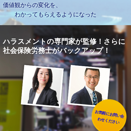
価値観からの変化を、
わかってもらえるようになった
ハラスメントの専門家が監修！さらに
社会保険労務士がバックアップ！
お
気
軽
に
お
問
い
合
せ
く
だ
さ
わ
い